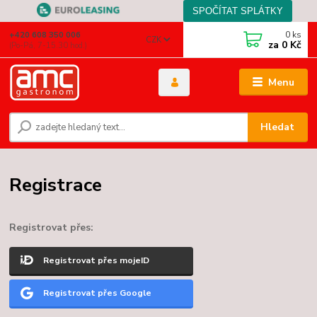
0
ks
+420 608 350 006
CZK
za
0 Kč
(Po-Pá, 7-15.30 hod.)
Menu
Hledat
Registrace
Registrovat přes:
Registrovat přes mojeID
Registrovat přes Google