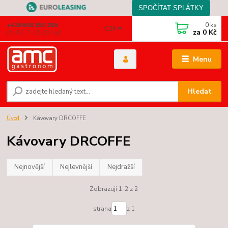
0
ks
+420 608 350 006
CZK
za
0 Kč
(Po-Pá, 7-15.30 hod.)
Menu
Hledat
Úvod
Kávovary DRCOFFE
Kávovary DRCOFFE
Nejnovější
Nejlevnější
Nejdražší
Zobrazuji 1-2 z 2
strana
z 1