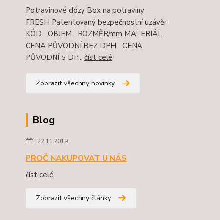
Potravinové dózy Box na potraviny
FRESH Patentovaný bezpečnostní uzávěr
KÓD OBJEM ROZMĚR/mm MATERIÁL
CENA PŮVODNÍ BEZ DPH CENA
PŮVODNÍ S DP...
číst celé
Zobrazit všechny novinky
Blog
22.11.2019
PROČ NAKUPOVAT U NÁS
číst celé
Zobrazit všechny články