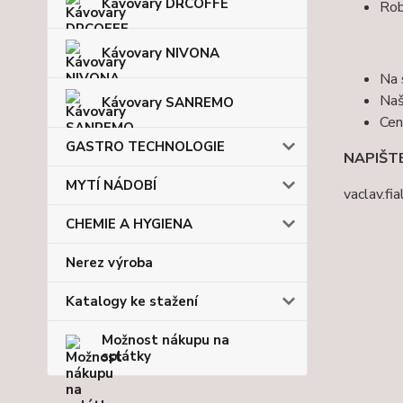
Kávovary DRCOFFE
Rob
Kávovary NIVONA
Na 
Na
Kávovary SANREMO
Ce
GASTRO TECHNOLOGIE
NAPIŠT
MYTÍ NÁDOBÍ
vaclav.f
CHEMIE A HYGIENA
Nerez výroba
Katalogy ke stažení
Možnost nákupu na
splátky