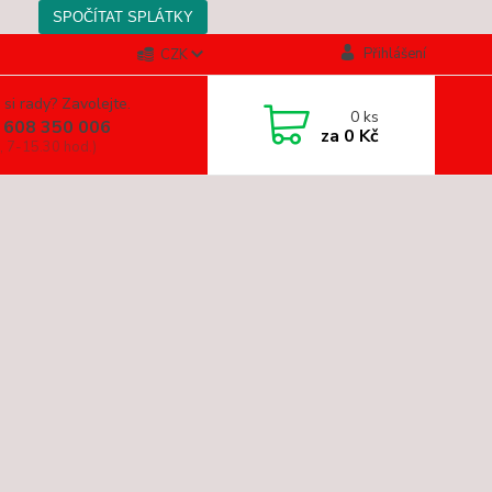
Přihlášení
CZK
 si rady? Zavolejte.
0
ks
 608 350 006
za
0 Kč
, 7-15.30 hod.)