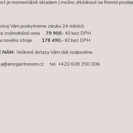
ot je momentálně skladem ( možno zhlédnout na firemní prodejn
stroj Vám poskytneme záruku 24 měsíců
še zvýhodněná cena
79 900
,- Kč bez DPH
na nového stroje
178 490,-
Kč bez DPH
E NÁM
- Veškeré dotazy Vám rádi zodpovíme.
iala@amcgastronom.cz tel. +420 608 350 006