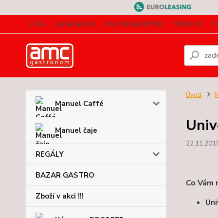
O nás
Jak nakupovat
Obchodní podmínky
Reference
K
Úvod
N
Manuel Caffé
Univ
Manuel čaje
22.11.201
REGÁLY
BAZAR GASTRO
Co Vám 
Zboží v akci !!!
Uni