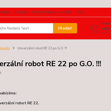
ontakty
Projekce
Možnost nákupu na splátky
Blog
Nevíte
Hledat
+420
(Po-Pá
ovinky
Univerzální robot RE 22 po G.O. !!!
erzální robot RE 22 po G.O. !!!
9
nabízíme:
verzální robot RE 22.