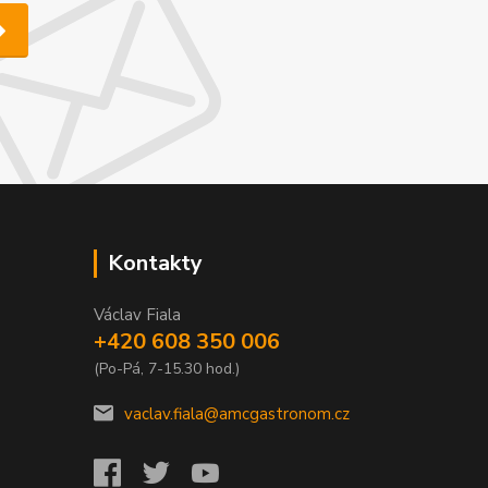
Kontakty
Václav Fiala
+420 608 350 006
(Po-Pá, 7-15.30 hod.)
vaclav.fiala@amcgastronom.cz