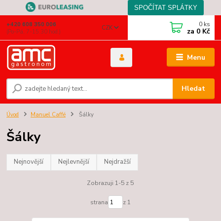
0
ks
+420 608 350 006
CZK
za
0 Kč
(Po-Pá, 7-15.30 hod.)
Menu
Hledat
Úvod
Manuel Caffé
Šálky
Šálky
Nejnovější
Nejlevnější
Nejdražší
Zobrazuji 1-5 z 5
strana
z 1