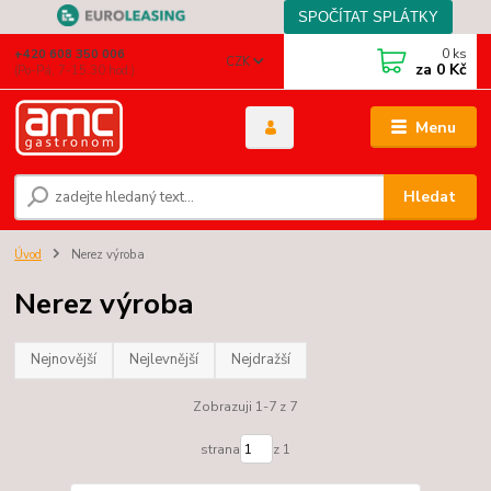
0
ks
+420 608 350 006
CZK
za
0 Kč
(Po-Pá, 7-15.30 hod.)
Menu
Hledat
Úvod
Nerez výroba
Nerez výroba
Nejnovější
Nejlevnější
Nejdražší
Zobrazuji 1-7 z 7
strana
z 1