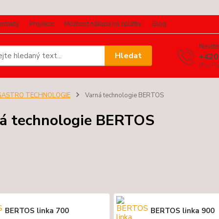
ontakty
Projekce
Možnost nákupu na splátky
Blog
Nevíte
Hledat
+420
(Po-Pá
GASTRO TECHNOLOGIE
Varná technologie BERTOS
á technologie BERTOS
BERTOS linka 700
BERTOS linka 900