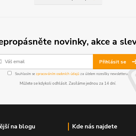
epropásněte novinky, akce a slev
Přihlásit se
Souhlasím se
zpracováním osobních údajů
za účelem rozesílky newsletteru.
Můžete se kdykoli odhlásit. Zasíláme jednou za 14 dní.
ější na blogu
Kde nás najdete