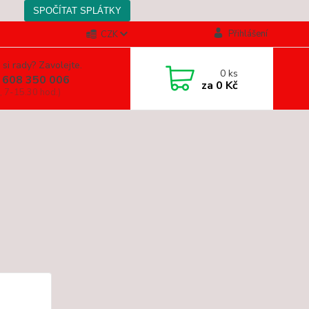
Přihlášení
CZK
 si rady? Zavolejte.
0
ks
 608 350 006
za
0 Kč
, 7-15.30 hod.)