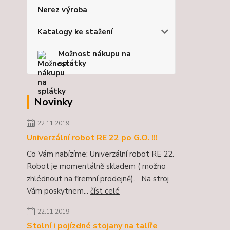
Nerez výroba
Katalogy ke stažení
Možnost nákupu na
splátky
Novinky
22.11.2019
Univerzální robot RE 22 po G.O. !!!
Co Vám nabízíme: Univerzální robot RE 22.
Robot je momentálně skladem ( možno
zhlédnout na firemní prodejně). Na stroj
Vám poskytnem...
číst celé
22.11.2019
Stolní i pojízdné stojany na talíře