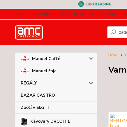
O nás
Jak nakupovat
Obchodní podmínky
Reference
K
Úvod
Manuel Caffé
Varn
Manuel čaje
REGÁLY
BAZAR GASTRO
Zboží v akci !!!
Kávovary DRCOFFE