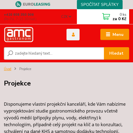
0
ks
+420 608 350 006
CZK
za
0 Kč
(Po-Pá, 7-15.30 hod.)
Menu
Hledat
Úvod
Projekce
Projekce
Disponujeme vlastní projekční kanceláří, kde Vám nabízíme
vyprojektování studie gastronomického provozu včetně
vývodů médií (přípojky plynu, vody, elektřiny) k
technologiím, případně celý projekt na klíč a to konzultaci,
schválení na dané KHS a samotnou dodávku technologií.