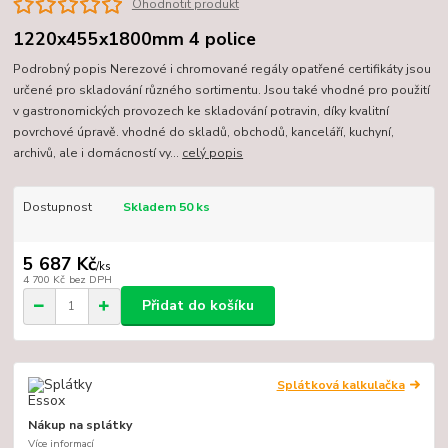
Ohodnotit produkt
1220x455x1800mm 4 police
Podrobný popis Nerezové i chromované regály opatřené certifikáty jsou
určené pro skladování různého sortimentu. Jsou také vhodné pro použití
v gastronomických provozech ke skladování potravin, díky kvalitní
povrchové úpravě. vhodné do skladů, obchodů, kanceláří, kuchyní,
archivů, ale i domácností vy...
celý popis
Dostupnost
Skladem 50 ks
5 687 Kč
/
ks
4 700 Kč
bez DPH
Přidat do košíku
Splátková kalkulačka
Nákup na splátky
Více informací