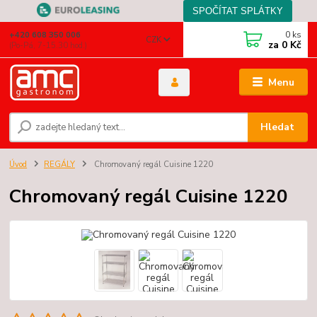
0
ks
+420 608 350 006
CZK
za
0 Kč
(Po-Pá, 7-15.30 hod.)
Menu
Hledat
Úvod
REGÁLY
Chromovaný regál Cuisine 1220
Chromovaný regál Cuisine 1220