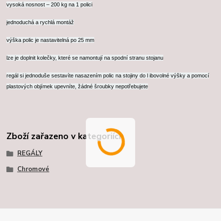
vysoká nosnost – 200 kg na 1 polici
jednoduchá a rychlá montáž
výška polic je nastavitelná po 25 mm
lze je doplnit kolečky, které se namontují na spodní stranu stojanu
regál si jednoduše sestavíte nasazením polic na stojiny do l ibovolné výšky a pomocí
plastových objímek upevníte, žádné šroubky nepotřebujete
Zboží zařazeno v kategoriích
REGÁLY
Chromové