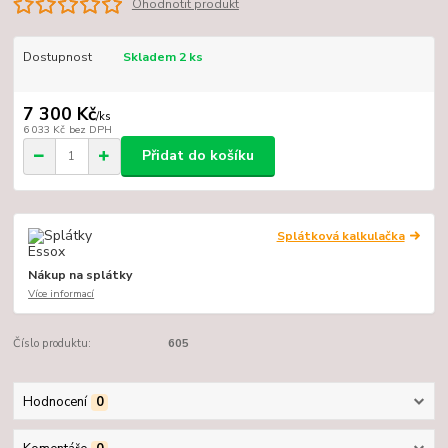
Ohodnotit produkt
Dostupnost
Skladem 2 ks
7 300 Kč
/
ks
6 033 Kč
bez DPH
Přidat do košíku
Splátková kalkulačka
Nákup na splátky
Více informací
Číslo produktu:
605
Hodnocení
0