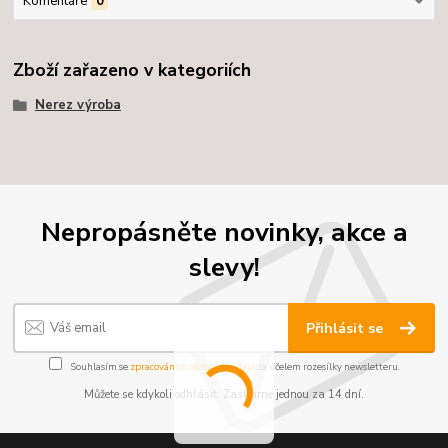
Komentáře
0
Zboží zařazeno v kategoriích
Nerez výroba
Nepropásněte novinky, akce a
slevy!
Přihlásit se
Souhlasím se
zpracováním osobních údajů
za účelem rozesílky newsletteru.
Můžete se kdykoli odhlásit. Zasíláme jednou za 14 dní.