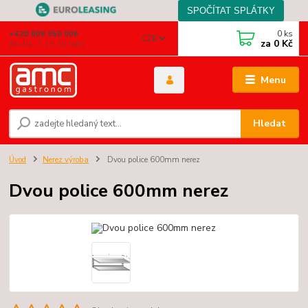
0
ks
+420 608 350 006
CZK
za
0 Kč
(Po-Pá, 7-15.30 hod.)
Menu
Hledat
Úvod
Nerez výroba
Dvou police 600mm nerez
Dvou police 600mm nerez