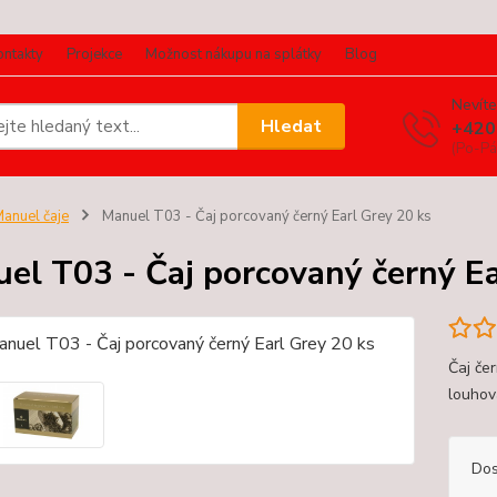
ontakty
Projekce
Možnost nákupu na splátky
Blog
Nevíte
Hledat
+420
(Po-Pá
anuel čaje
Manuel T03 - Čaj porcovaný černý Earl Grey 20 ks
el T03 - Čaj porcovaný černý Ea
Čaj če
louhov
Dos