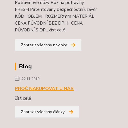
Potravinové dózy Box na potraviny
FRESH Patentovaný bezpečnostní uzávěr
KÓD OBJEM ROZMĚR/mm MATERIÁL
CENA PŮVODNÍ BEZ DPH CENA
PŮVODNÍ S DP...
číst celé
Zobrazit všechny novinky
Blog
22.11.2019
PROČ NAKUPOVAT U NÁS
číst celé
Zobrazit všechny články