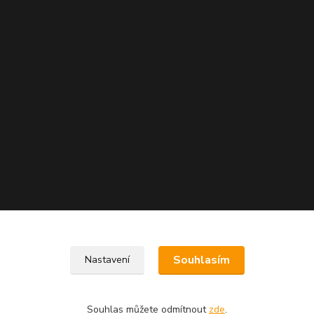
Souhlasím
Nastavení
Souhlas můžete odmítnout
zde
.