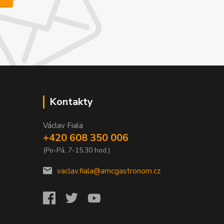
Kontakty
Václav Fiala
+420 608 350 006
(Po-Pá, 7-15.30 hod.)
vaclav.fiala@amcgastronom.cz