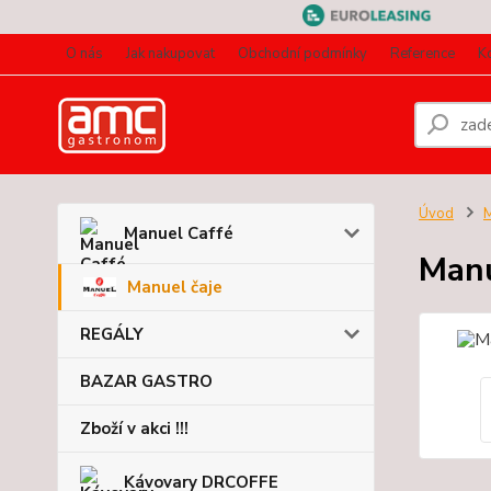
O nás
Jak nakupovat
Obchodní podmínky
Reference
K
Úvod
M
Manuel Caffé
Manu
Manuel čaje
REGÁLY
BAZAR GASTRO
Zboží v akci !!!
Kávovary DRCOFFE