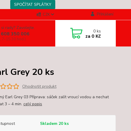
Přihlášení
CZK
 si rady? Zavolejte.
0
ks
 608 350 006
za
0 Kč
, 7-15.30 hod.)
rl Grey 20 ks
Ohodnotit produkt
rný Earl Grey 03 Příprava: sáček zalít vroucí vodou a nechat
at 3 – 4 min.
celý popis
tupnost
Skladem 20 ks