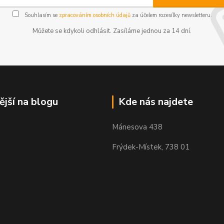
Souhlasím se
zpracováním osobních údajů
za účelem rozesílky newsletteru.
Můžete se kdykoli odhlásit. Zasíláme jednou za 14 dní.
ější na blogu
Kde nás najdete
Mánesova 438
Frýdek-Místek, 738 01