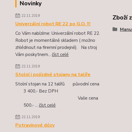
Novinky
22.11.2019
Zboží 
Univerzální robot RE 22 po G.O. !!!
Manue
Co Vám nabízíme: Univerzální robot RE 22.
Robot je momentálně skladem ( možno
zhlédnout na firemní prodejně). Na stroj
Vám poskytnem...
číst celé
22.11.2019
Stolní i pojízdné stojany na talíře
Stolní stojan na 12 talířů původní cena
3 400,- Bez DPH
Vaše cena
500,- ...
číst celé
22.11.2019
Potravinové dózy