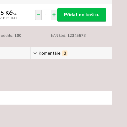
5 Kč
/
ks
Přidat do košíku
Kč
bez DPH
roduktu:
100
EAN kód:
12345678
Komentáře
0