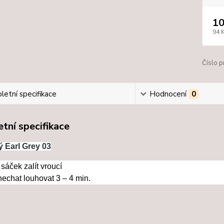
10
94 
Číslo p
etní specifikace
Hodnocení
0
tní specifikace
ý Earl Grey 03
sáček zalít vroucí
echat louhovat 3 – 4 min.