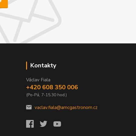
Kontakty
Václav Fiala
+420 608 350 006
(Po-Pá, 7-15.30 hod.)
vaclav.fiala@amcgastronom.cz