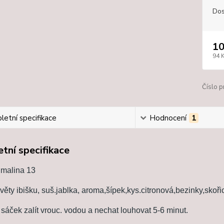
Dos
10
94 
Číslo p
etní specifikace
Hodnocení
1
tní specifikace
 malina 13
věty ibišku, suš.jablka, aroma,šípek,kys.citronová,bezinky,skoř
 sáček zalít vrouc. vodou a nechat louhovat 5-6 minut.