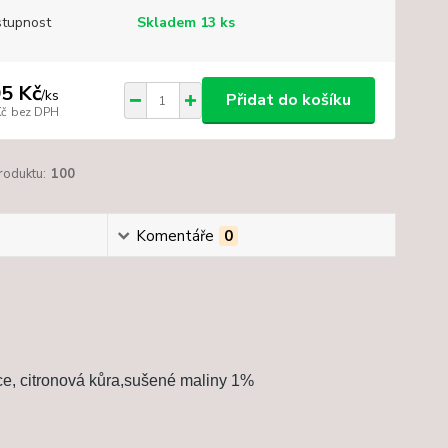
tupnost
Skladem 13 ks
5 Kč
/
ks
Přidat do košíku
Kč
bez DPH
roduktu:
100
Komentáře
0
ice, citronová kůra,sušené maliny 1%