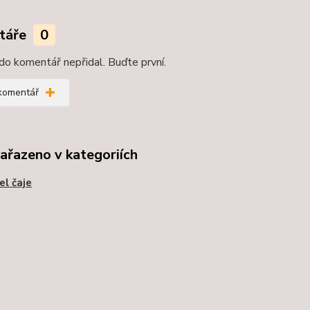
táře
0
do komentář nepřidal. Buďte první.
 komentář
zařazeno v kategoriích
l čaje