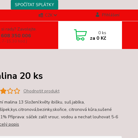
Přihlášení
CZK
 si rady? Zavolejte.
0
ks
 608 350 006
za
0 Kč
, 7-15.30 hod.)
lina 20 ks
Ohodnotit produkt
ní malina 13 Složení:květy ibišku, suš.jablka,
šípek,kys.citronová,bezinky,skořice, citronová kůra,sušené
 1% Příprava: sáček zalít vrouc. vodou a nechat louhovat 5-6
celý popis