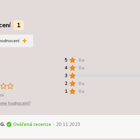
cení
1
 hodnocení
5
0 x
4
0 x
3
2
0 x
1
0 x
ní
jeme hodnocení?
Ověřená recenze
 G.
- 20.11.2023