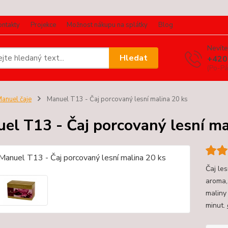
ontakty
Projekce
Možnost nákupu na splátky
Blog
Nevíte
Hledat
+420
(Po-Pá
anuel čaje
Manuel T13 - Čaj porcovaný lesní malina 20 ks
el T13 - Čaj porcovaný lesní ma
Čaj les
aroma,
maliny
minut.