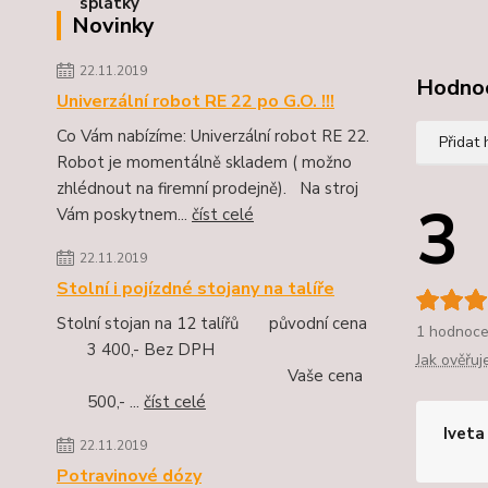
Novinky
22.11.2019
Hodno
Univerzální robot RE 22 po G.O. !!!
Co Vám nabízíme: Univerzální robot RE 22.
Přidat
Robot je momentálně skladem ( možno
zhlédnout na firemní prodejně). Na stroj
3
Vám poskytnem...
číst celé
22.11.2019
Stolní i pojízdné stojany na talíře
Stolní stojan na 12 talířů původní cena
1 hodnoce
3 400,- Bez DPH
Jak ověřu
Vaše cena
500,- ...
číst celé
Iveta
22.11.2019
Potravinové dózy