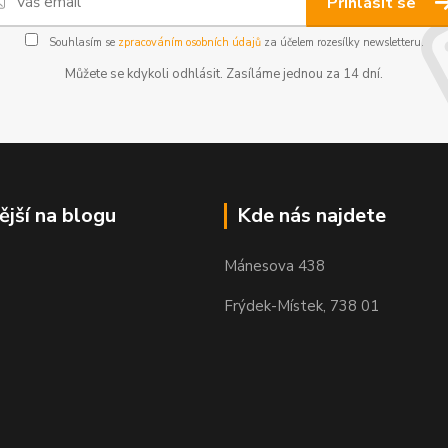
Přihlásit se
Souhlasím se
zpracováním osobních údajů
za účelem rozesílky newsletteru.
Můžete se kdykoli odhlásit. Zasíláme jednou za 14 dní.
ější na blogu
Kde nás najdete
Mánesova 438
Frýdek-Místek, 738 01