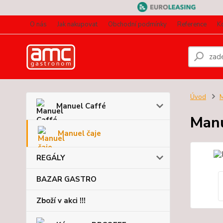
O nás
Jak nakupovat
Obchodní podmínky
Reference
K
Úvod
M
Manuel Caffé
Manu
Manuel čaje
REGÁLY
BAZAR GASTRO
Zboží v akci !!!