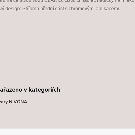
ltru na čerstvou vodu CLARIS, čisticích tablet, hadičky na mléko
ý design: Stříbrná přední část s chromovými aplikacemi
zařazeno v kategoriích
vary NIVONA