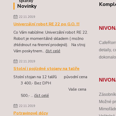
Komple
Novinky
22.11.2019
Univerzální robot RE 22 po G.O. !!!
NIVON
Co Vám nabízíme: Univerzální robot RE 22.
Robot je momentálně skladem ( možno
CafeRoma
zhlédnout na firemní prodejně). Na stroj
detaily, 
Vám poskytnem...
číst celé
dokonalo
22.11.2019
Stolní i pojízdné stojany na talíře
Stolní stojan na 12 talířů původní cena
NIVON
3 400,- Bez DPH
Vaše cena
Zásobník
500,- ...
číst celé
Možné pr
22.11.2019
Mimořádn
Potravinové dózy