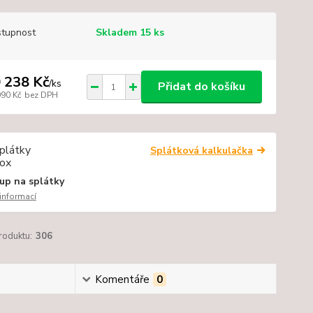
tupnost
Skladem 15 ks
 238 Kč
/
ks
Přidat do košíku
990 Kč
bez DPH
Splátková kalkulačka
up na splátky
 informací
roduktu:
306
Komentáře
0