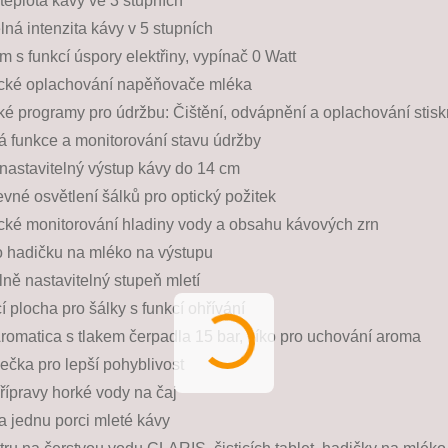
 teplota kávy ve 3 stupních
lná intenzita kávy v 5 stupních
 s funkcí úspory elektřiny, vypínač 0 Watt
cké oplachování napěňovače mléka
é programy pro údržbu: Čištění, odvápnění a oplachování stiskn
ká funkce a monitorování stavu údržby
nastavitelný výstup kávy do 14 cm
né osvětlení šálků pro optický požitek
cké monitorování hladiny vody a obsahu kávových zrn
o hadičku na mléko na výstupu
lně nastavitelný stupeň mletí
 plocha pro šálky s funkcí ohřívání
romatica s tlakem čerpadla 15 bar, víko pro uchování aroma
ečka pro lepší pohyblivost
řípravy horké vody na čaj
a jednu porci mleté kávy