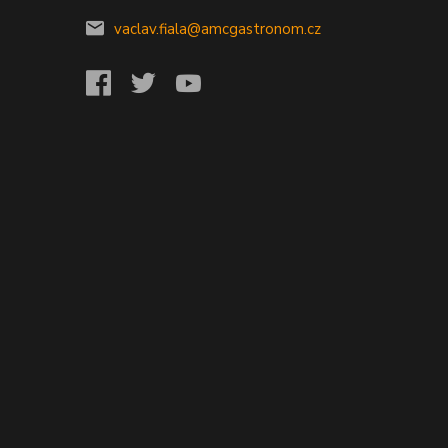
vaclav.fiala@amcgastronom.cz