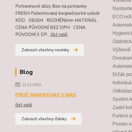
Volitelná
Potravinové dózy Box na potraviny
Nastavite
FRESH Patentovaný bezpečnostní uzávěr
ECO režim
KÓD OBJEM ROZMĚR/mm MATERIÁL
Automati
CENA PŮVODNÍ BEZ DPH CENA
Hygienick
PŮVODNÍ S DP...
číst celé
Statistic
Zobrazit všechny novinky
Výškově 
Dvoubarev
Automati
Blog
Držák pr
Individuá
22.11.2019
Odkládací
PROČ NAKUPOVAT U NÁS
Systém A
číst celé
Zadní kol
Funkce p
Zobrazit všechny články
Prostor n