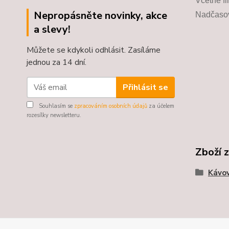
Včetně fi
Nepropásněte novinky, akce
Nadčasov
a slevy!
Můžete se kdykoli odhlásit. Zasíláme
jednou za 14 dní.
Přihlásit se
Souhlasím se
zpracováním osobních údajů
za účelem
rozesílky newsletteru.
Zboží 
Kávo