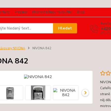
ontakty
Projekce
Možnost nákupu na splátky
Blog
Nevíte
Hledat
+420
(Po-Pá
Kávovary NIVONA
NIVONA 842
ONA 842
NIVONA
CafeRo
straně 
něj dě
mistro