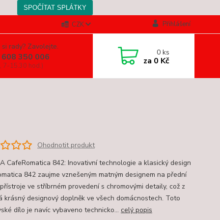
Přihlášení
CZK
 si rady? Zavolejte.
0
ks
 608 350 006
za
0 Kč
, 7-15.30 hod.)
Ohodnotit produkt
 CafeRomatica 842: Inovativní technologie a klasický design
matica 842 zaujme vznešeným matným designem na přední
přístroje ve stříbrném provedení s chromovými detaily, což z
lá krásný designový doplněk ve všech domácnostech. Toto
vské dílo je navíc vybaveno technicko...
celý popis