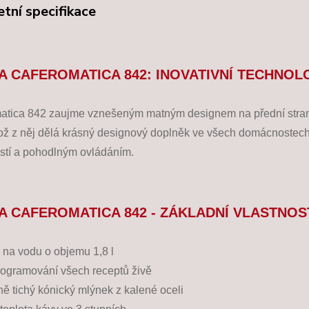
tní specifikace
A CAFEROMATICA 842: INOVATIVNÍ TECHNOL
tica 842 zaujme vznešeným matným designem na přední straně 
což z něj dělá krásný designový doplněk ve všech domácnostech
stí a pohodlným ovládáním.
A CAFEROMATICA 842 - ZÁKLADNÍ VLASTNOS
 na vodu o objemu 1,8 l
ogramování všech receptů živě
ě tichý kónický mlýnek z kalené oceli