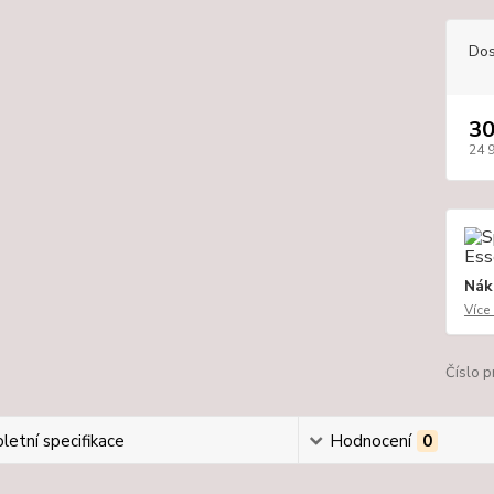
Dos
30
24 
Nák
Více
Číslo p
etní specifikace
Hodnocení
0