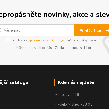
epropásněte novinky, akce a slev
Přihlásit se
Souhlasím se
zpracováním osobních údajů
za účelem rozesílky newsletteru.
Můžete se kdykoli odhlásit. Zasíláme jednou za 14 dní.
ější na blogu
Kde nás najdete
Mánesova 438
Frýdek-Místek, 738 01