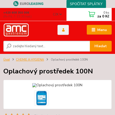
0
ks
+420 608 350 006
CZK
za
0 Kč
(Po-Pá, 7-15.30 hod.)
Menu
Hledat
Úvod
CHEMIE A HYGIENA
Oplachový prostředek 100N
Oplachový prostředek 100N