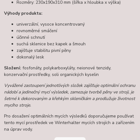
Rozměry: 230x190x310 mm (šířka x hloubka x výška)
Výhody produktu:
univerzální, vysoce koncentrovaný
rovnoměrné smáčení
účinné schnutí
suchá sklenice bez kapek a šmouh
zajišťuje stabilitu pivní pěny
dokonalý lesk
Složení:
fosfonáty, polykarboxyláty, neionové tenzidy,
konzervační prostředky, soli organických kyselin
Vyvážené zastoupení jednotlivých složek zajišťuje optimální ochranu
nádobí a jedinečný mycí výsledek, zamezuje tvorbě pěny ve stroji, je
šetrné k dekorovaným a křehkým skleničkám a prodlužuje životnost
mycího stroje.
Pro dosažení optimálních mycích výsledků doporučujeme používat
tento mycí prostředek ve Winterhalter mycích strojích a zařízením
na úprav vody.