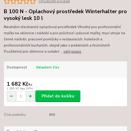
Ohodnotit produkt
B 100 N - Oplachový prostředek Winterhalter pro
vysoký lesk 10 l
Neutrální všestranný oplachový prostředek Vhodný pro profesionální
myčky na sklenice i nádobí a pro průchozí i pásové myčky, mycí stroje na
černé nádobí, pracovní pomůcky v restauracích, hotelech a
profesionálních kuchyních, stejně jako v pekárnách a řeznictvích
Použitelný pro sklenice a ostatní ...
celý popis
Dostupnost
Skladem 3 ks
1 682 Kč
/
ks
1 390 Kč
bez DPH
Přidat do košíku
Číslo produktu:
800