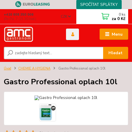
0
ks
+420 608 350 006
CZK
za
0 Kč
(Po-Pá, 7-15.30 hod.)
Menu
Hledat
Úvod
CHEMIE A HYGIENA
Gastro Professional oplach 10l
Gastro Professional oplach 10l