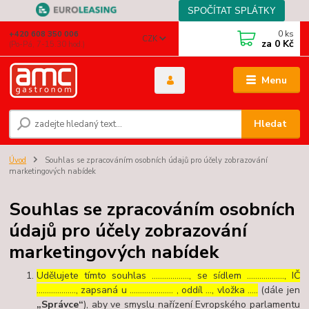
0
ks
+420 608 350 006
CZK
za
0 Kč
(Po-Pá, 7-15.30 hod.)
Menu
Hledat
Úvod
Souhlas se zpracováním osobních údajů pro účely zobrazování
marketingových nabídek
Souhlas se zpracováním osobních
údajů pro účely zobrazování
marketingových nabídek
Udělujete tímto souhlas ……………..., se sídlem ………………, IČ
………………., zapsaná u ………………… , oddíl …, vložka …..
(dále jen
„Správce“
), aby ve smyslu nařízení Evropského parlamentu