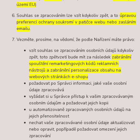
území EU)
Souhlas se zpracováním lze vzít kdykoliv zpět, a to
úpravou
preferencí ochrany soukromí v patičce webu nebo zasláním
emailu
.
Vezměte, prosíme, na vědomí, že podle Nařízení máte právo:
vzít souhlas se zpracováním osobních údajů kdykoliv
zpět, toto zpětvzetí bude mít za následek
zabránění
spouštění remarketingových kódů reklamních
nástrojů a zabránění personalizace obsahu na
webových stránkách e-shopu
požadovat po Správci informaci, jaké vaše osobní
údaje zpracovává
vyžádat si u Správce přístup k vašim zpracovávaným
osobním údajům a požadovat jejich kopii
u automatizovaně zpracovaných osobních údajů na
jejich přenositelnost
nechat vaše zpracovávané osobní údaje aktualizovat
nebo opravit, popřípadě požadovat omezení jejich
zpracování