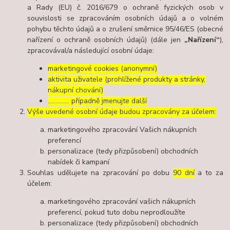
a Rady (EU) č. 2016/679 o ochraně fyzických osob v
souvislosti se zpracováním osobních údajů a o volném
pohybu těchto údajů a o zrušení směrnice 95/46/ES (obecné
nařízení o ochraně osobních údajů) (dále jen
„Nařízení“
),
zpracovával/a následující osobní údaje:
marketingové cookies (anonymní)
aktivita uživatele (prohlížené produkty a stránky,
nákupní chování)
………….. případně jmenujte další
Výše uvedené osobní údaje budou zpracovány za účelem:
marketingového zpracování Vašich nákupních
preferencí
personalizace (tedy přizpůsobení) obchodních
nabídek či kampaní
Souhlas udělujete na zpracování po dobu
90 dní
a to za
účelem:
marketingového zpracování vašich nákupních
preferencí, pokud tuto dobu neprodloužíte
personalizace (tedy přizpůsobení) obchodních