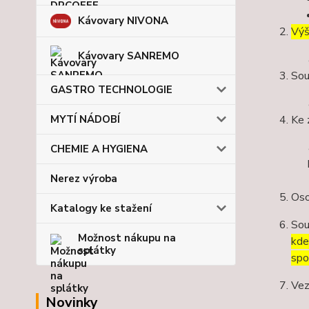
Kávovary NIVONA
Výš
Kávovary SANREMO
Sou
GASTRO TECHNOLOGIE
MYTÍ NÁDOBÍ
Ke 
CHEMIE A HYGIENA
Nerez výroba
Oso
Katalogy ke stažení
Sou
Možnost nákupu na
kde
splátky
spo
Vez
Novinky