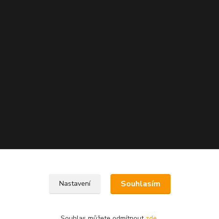
Souhlasím
Nastavení
Souhlas můžete odmítnout
zde
.