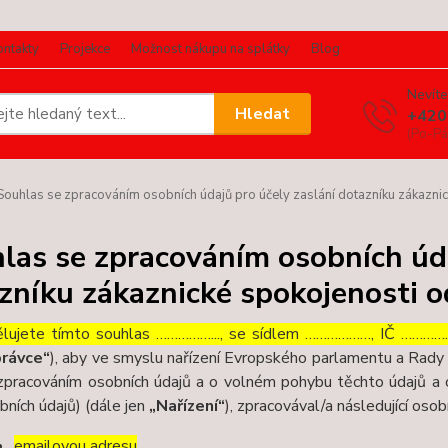
ontakty
Projekce
Možnost nákupu na splátky
Blog
Nevíte
Hledat
+420
(Po-Pá
ouhlas se zpracováním osobních údajů pro účely zaslání dotazníku zákaznic
las se zpracováním osobních úda
zníku zákaznické spokojenosti o
lujete tímto souhlas ……………..., se sídlem ………………, IČ ……………
rávce“
), aby ve smyslu nařízení Evropského parlamentu a Rady 
zpracováním osobních údajů a o volném pohybu těchto údajů a 
bních údajů) (dále jen
„Nařízení“
), zpracovával/a následující osob
emailovou adresu