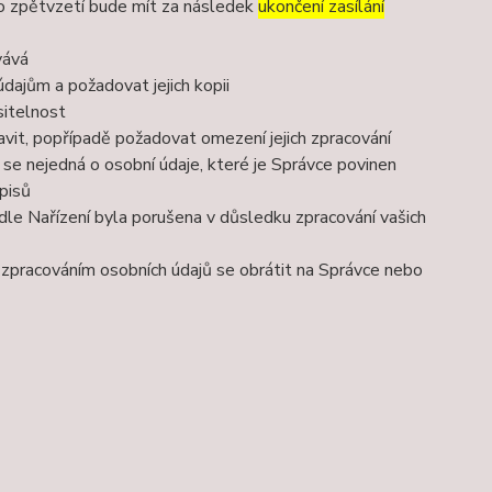
to zpětvzetí bude mít za následek
ukončení zasílání
vává
dajům a požadovat jejich kopii
sitelnost
vit, popřípadě požadovat omezení jejich zpracování
se nejedná o osobní údaje, které je Správce povinen
pisů
dle Nařízení byla porušena v důsledku zpracování vašich
e zpracováním osobních údajů se obrátit na Správce nebo