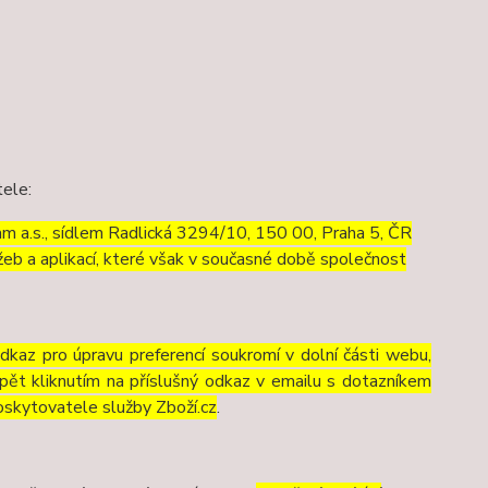
tele:
m a.s., sídlem Radlická 3294/10, 150 00, Praha 5, ČR
eb a aplikací, které však v současné době společnost
odkaz pro úpravu preferencí soukromí v dolní části webu,
pět kliknutím na příslušný odkaz v emailu s dotazníkem
oskytovatele služby Zboží.cz
.