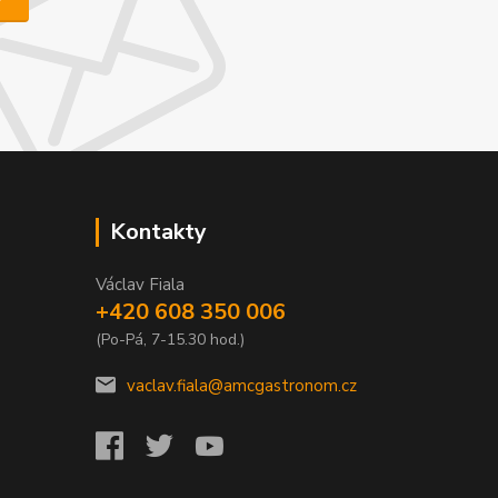
Kontakty
Václav Fiala
+420 608 350 006
(Po-Pá, 7-15.30 hod.)
vaclav.fiala@amcgastronom.cz