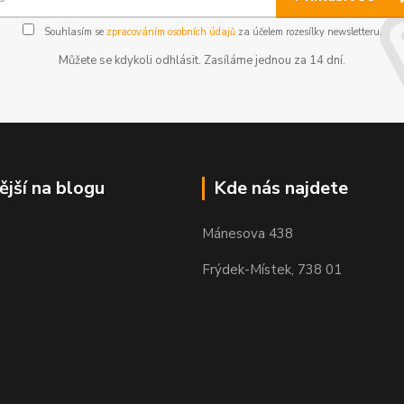
Souhlasím se
zpracováním osobních údajů
za účelem rozesílky newsletteru.
Můžete se kdykoli odhlásit. Zasíláme jednou za 14 dní.
ější na blogu
Kde nás najdete
Mánesova 438
Frýdek-Místek, 738 01