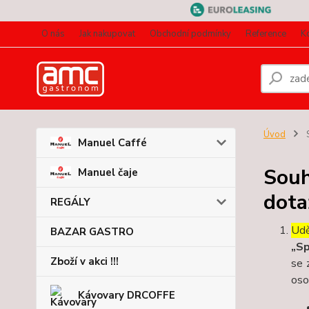
O nás
Jak nakupovat
Obchodní podmínky
Reference
K
Úvod
S
Manuel Caffé
Souh
Manuel čaje
dota
REGÁLY
Udě
BAZAR GASTRO
„Sp
Zboží v akci !!!
se 
oso
Kávovary DRCOFFE