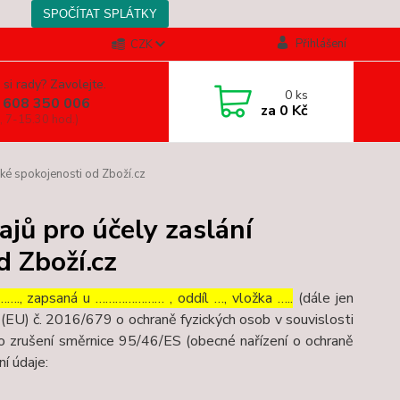
Přihlášení
CZK
 si rady? Zavolejte.
0
ks
 608 350 006
za
0 Kč
, 7-15.30 hod.)
ké spokojenosti od Zboží.cz
jů pro účely zaslání
d Zboží.cz
…., zapsaná u ………………… , oddíl …, vložka …..
(dále jen
(EU) č. 2016/679 o ochraně fyzických osob v souvislosti
o zrušení směrnice 95/46/ES (obecné nařízení o ochraně
ní údaje: